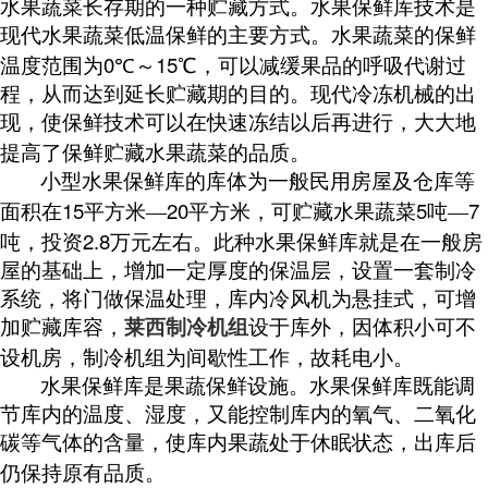
水果蔬菜长存期的一种贮藏方式。水果保鲜库技术是
现代水果蔬菜低温保鲜的主要方式。水果蔬菜的保鲜
0
15
温度范围为
℃～
℃，可以减缓果品的呼吸代谢过
程，从而达到延长贮藏期的目的。现代冷冻机械的出
现，使保鲜技术可以在快速冻结以后再进行，大大地
提高了保鲜贮藏水果蔬菜的品质。
小型水果保鲜库的库体为一般民用房屋及仓库等
15
20
5
7
面积在
平方米—
平方米，可贮藏水果蔬菜
吨—
2.8
吨，投资
万元左右。此种水果保鲜库就是在一般房
屋的基础上，增加一定厚度的保温层，设置一套制冷
系统，将门做保温处理，库内冷风机为悬挂式，可增
加贮藏库容，
莱西制冷机组
设于库外，因体积小可不
设机房，制冷机组为间歇性工作，故耗电小。
水果保鲜库是果蔬保鲜设施。水果保鲜库既能调
节库内的温度、湿度，又能控制库内的氧气、二氧化
碳等气体的含量，使库内果蔬处于休眠状态，出库后
仍保持原有品质。