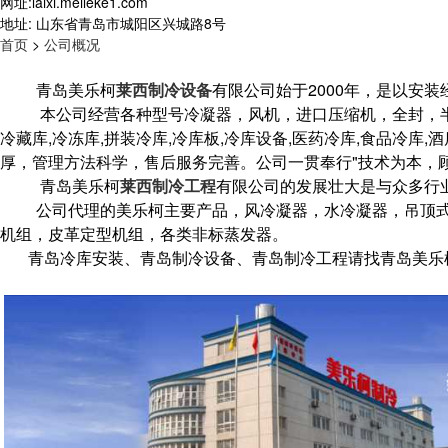
网址:laixi.meileke1.com
地址: 山东省青岛市城阳区兴城路8号
首页
>
公司概况
青岛美乐柯
莱西制冷设备
有限公司始于
2000
年，是以安装
本公司经营各种型号冷凝器，风机，进口压缩机，全封，
冷藏库,冷冻库,拼装冷库,冷库板,冷库设备,医药冷库,食品冷库,酒
厚，管理方法科学，售后服务完善。公司一贯奉行
"
技术为本，
青岛美乐柯
莱西制冷工程
有限公司的发展壮大是与众多行
公司代理的美乐柯主要产品，风冷凝器，水冷凝器，吊顶
机组，皮革定型机组，各类非标蒸发器。
青岛冷库安装、青岛制冷设备、青岛制冷工程请找青岛美乐