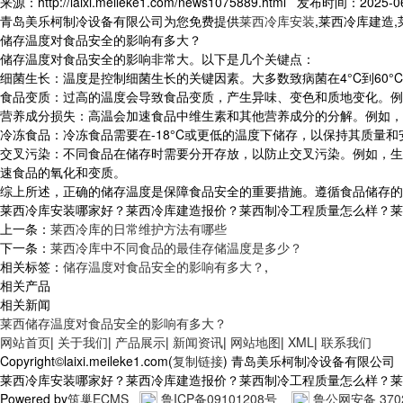
来源：http://laixi.meileke1.com/news1075889.html 发布时间：2025-06
青岛美乐柯制冷设备有限公司为您免费提供
莱西冷库安装
,莱西冷库建造
储存温度对食品安全的影响有多大？
储存温度对食品安全的影响非常大。以下是几个关键点：
细菌生长：温度是控制细菌生长的关键因素。大多数致病菌在4°C到60°
食品变质：过高的温度会导致食品变质，产生异味、变色和质地变化。例
营养成分损失：高温会加速食品中维生素和其他营养成分的分解。例如，
冷冻食品：冷冻食品需要在-18°C或更低的温度下储存，以保持其质量
交叉污染：不同食品在储存时需要分开存放，以防止交叉污染。例如，生
速食品的氧化和变质。
综上所述，正确的储存温度是保障食品安全的重要措施。遵循食品储存的
莱西冷库安装哪家好？莱西冷库建造报价？莱西制冷工程质量怎么样？莱西制冷
上一条：
莱西冷库的日常维护方法有哪些
下一条：
莱西冷库中不同食品的最佳存储温度是多少？
相关标签：
储存温度对食品安全的影响有多大？
,
相关产品
相关新闻
莱西储存温度对食品安全的影响有多大？
网站首页
|
关于我们
|
产品展示
|
新闻资讯
|
网站地图
|
XML
|
联系我们
Copyright©laixi.meileke1.com(
复制链接
) 青岛美乐柯制冷设备有限公司
莱西冷库安装哪家好？莱西冷库建造报价？莱西制冷工程质量怎么样？莱西制冷
Powered by
筑巢ECMS
鲁ICP备09101208号
鲁公网安备 3702